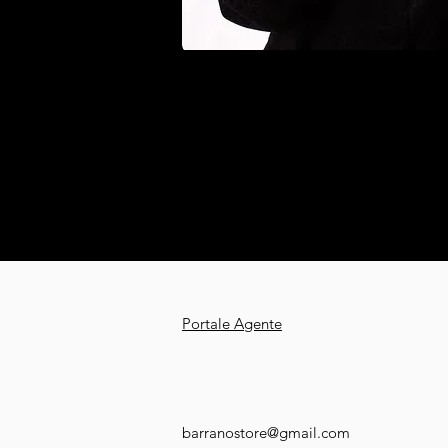
Portale Agente
barranostore@gmail.com