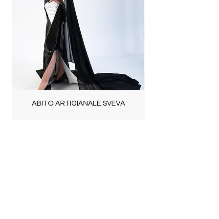
lucenti.
forniti tutti i dettagli relativi al paese
Prodotti unici
, fatti a mano da Maria
specifico.
Giovanna Barrano, non replicabili.
Per ulteriori informazioni, accedere a
Made in Italy:
realizzati in Sicilia con
questo link.
manifattura artigianale.
Resi.
Garantiamo un servizio di reso
entro 14 giorni dalla consegna
dell'ordine.
Per maggiori informazioni,
accedere a questo link.
ABITO ARTIGIANALE SVEVA