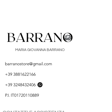
MARIA GIOVANNA BARRANO
barranostore@gmail.com
+39 3881622166
+39 3248432406
P.I. IT01720110889